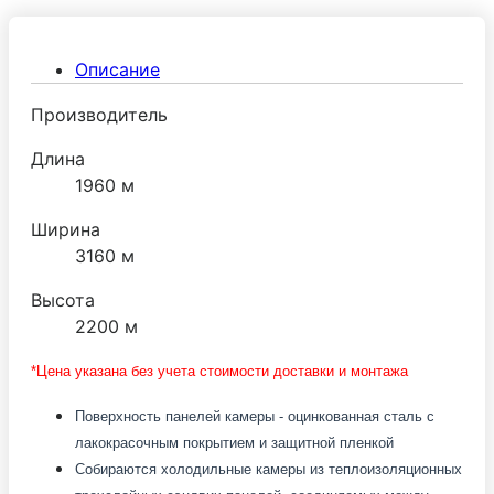
рыбы, продуктов питания и т.п.) Холодильные
камеры Ариада обеспечивают качественное
Описание
хранение продуктов при температуре: -2:+6°С
(среднетемпературные), -
Производитель
15:-25°С(низкотемпературные).
Длина
1960 м
Ширина
3160 м
Высота
2200 м
*Цена указана без учета стоимости доставки и монтажа
Поверхность панелей камеры - оцинкованная сталь с
лакокрасочным покрытием и защитной пленкой
Собираются холодильные камеры из теплоизоляционных