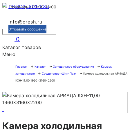
201-335
+7(4722)
Ежедневно 09:00-18:00
info@cresh.ru
Отправить сообщение
0
Каталог товаров
Меню
Главная
→
Каталог
→
Холодильное оборудование
→
Камеры
холодильные
→
Соединение «Шип-Паз»
→
Камера холодильная АРИАДА
КХН-11,00 1960×3160×2200
Камера холодильная