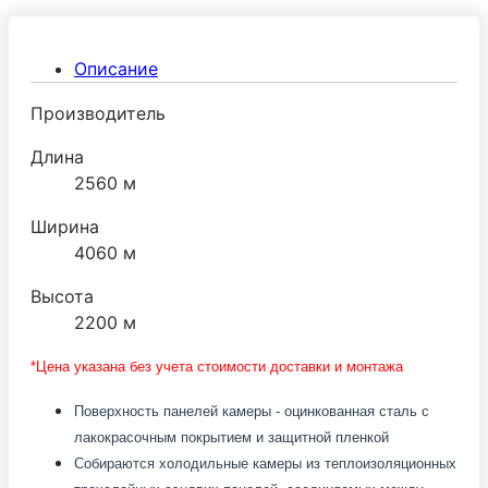
рыбы, продуктов питания и т.п.) Холодильные
камеры Ариада обеспечивают качественное
Описание
хранение продуктов при температуре: -2:+6°С
(среднетемпературные), -
Производитель
15:-25°С(низкотемпературные).
Длина
2560 м
Ширина
4060 м
Высота
2200 м
*Цена указана без учета стоимости доставки и монтажа
Поверхность панелей камеры - оцинкованная сталь с
лакокрасочным покрытием и защитной пленкой
Собираются холодильные камеры из теплоизоляционных