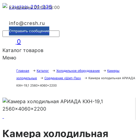
201-335
+7(4722)
Ежедневно 09:00-18:00
info@cresh.ru
Отправить сообщение
0
Каталог товаров
Меню
Главная
→
Каталог
→
Холодильное оборудование
→
Камеры
холодильные
→
Соединение «Шип-Паз»
→
Камера холодильная АРИАДА
КХН-19,1 2560×4060×2200
Камера холодильная