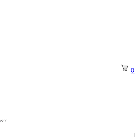
0
×2200