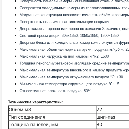
Поверхность панелей камеры - оцинкованная сталь с лакокр
Собираются холодильные камеры из теплоизоляционных трех
Модульная конструкция позволяет изменять объём и размеры
Поверхность пола имеет антискользящее покрытие
Дверь камеры - правая или левая по желанию Заказчика, пол
Световой проем двери: 805x1850; 1050x1850; 1200x1850
Дверные блоки для холодильных камер комплектуются фурни
Максимальная объемная норма загрузки продукта кг/куб.м: 2
Максимальная нагрузка на пол камеры кг/м2: 1500
Толщина пенополиуретановой изоляции- средние температуры
Максимальная температура вносимого в камеру продукта -сред
Максимальная температура окружающего воздуха °С: +30
Минимальная температура окружающего воздуха °С: +5
Относительная влажность воздуха 80%
Технические характеристики:
Объем м3
22
Тип соединения
шип-паз
Толщина панелей, мм
80