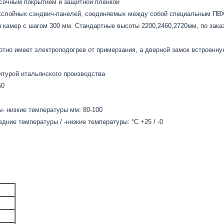
асочным покрытием и защитной пленкой
слойных сэндвич-панелей, соединяемых между собой специальным ПВХ-
 камер с шагом 300 мм. Стандартные высоты 2200,2460,2720мм, по зака
отно имеет электроподогрев от примерзания, а дверной замок встроенн
турой итальянского производства
50
- низкие температуры мм: 80-100
ние температуры / -низкие температуры: °С +25 / -0