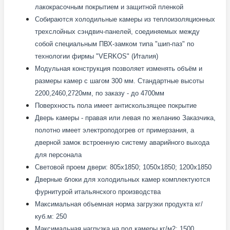
лакокрасочным покрытием и защитной пленкой
Собираются холодильные камеры из теплоизоляционных
трехслойных сэндвич-панелей, соединяемых между
собой специальным ПВХ-замком типа "шип-паз" по
технологии фирмы "VERKOS" (Италия)
Модульная конструкция позволяет изменять объём и
размеры камер с шагом 300 мм. Стандартные высоты
2200,2460,2720мм, по заказу - до 4700мм
Поверхность пола имеет антискользящее покрытие
Дверь камеры - правая или левая по желанию Заказчика,
полотно имеет электроподогрев от примерзания, а
дверной замок встроенную систему аварийного выхода
для персонала
Световой проем двери: 805x1850; 1050x1850; 1200x1850
Дверные блоки для холодильных камер комплектуются
фурнитурой итальянского производства
Максимальная объемная норма загрузки продукта кг/
куб.м: 250
Максимальная нагрузка на пол камеры кг/м2: 1500