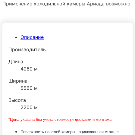
Применение холодильной камеры Ариада возможно
в различных областях промышленности и торговой
деятельности (хранение полуфабрикатов из мяса,
рыбы, продуктов питания и т.п.) Холодильные
камеры Ариада обеспечивают качественное
Описание
хранение продуктов при температуре: -2:+6°С
(среднетемпературные), -
Производитель
15:-25°С(низкотемпературные).
Длина
4060 м
Ширина
5560 м
Высота
2200 м
*Цена указана без учета стоимости доставки и монтажа
Поверхность панелей камеры - оцинкованная сталь с