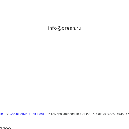
info@cresh.ru
ые
→
Соединение «Шип-Паз»
→
Камера холодильная АРИАДА КХН-46,3 3760×6460×