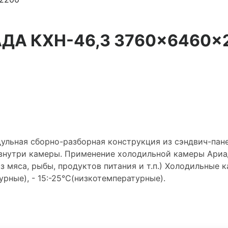
АДА КХН-46,3 3760×6460×
ульная сборно-разборная конструкция из сэндвич-пан
внутри камеры. Применение холодильной камеры Ариа
з мяса, рыбы, продуктов питания и т.п.) Холодильные
рные), - 15:-25°С(низкотемпературные).