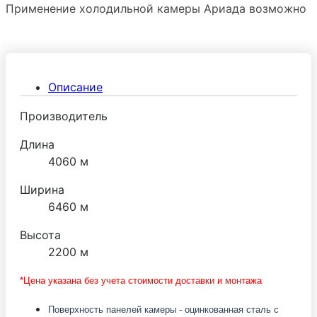
Применение холодильной камеры Ариада возможно
в различных областях промышленности и торговой
деятельности (хранение полуфабрикатов из мяса,
рыбы, продуктов питания и т.п.) Холодильные
камеры Ариада обеспечивают качественное
Описание
хранение продуктов при температуре: -2:+6°С
(среднетемпературные), -
Производитель
15:-25°С(низкотемпературные).
Длина
4060 м
Ширина
6460 м
Высота
2200 м
*Цена указана без учета стоимости доставки и монтажа
Поверхность панелей камеры - оцинкованная сталь с