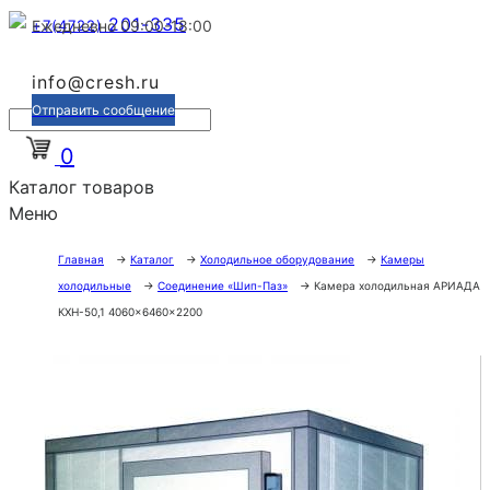
201-335
+7(4722)
Ежедневно 09:00-18:00
info@cresh.ru
Отправить сообщение
0
Каталог товаров
Меню
Главная
→
Каталог
→
Холодильное оборудование
→
Камеры
холодильные
→
Соединение «Шип-Паз»
→
Камера холодильная АРИАДА
КХН-50,1 4060×6460×2200