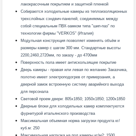
лакокрасочным покрытием и защитной пленкой
Собираются холодильные камеры из теплоизоляционных
трехслойных сэндвич-панелей, соединяемых между
собой специальным ПВХ-замком типа "шип-паз" по
технологии фирмы "VERKOS" (Италия)
Модульная конструкция позволяет изменять объём и
размеры камер с шагом 300 мм. Стандартные высоты
2200,2460,2720мм, по заказу - до 4700мм
Поверхность пола имеет антискользящее покрытие
Дверь камеры - правая или левая по желанию Заказчика,
полотно имеет электроподогрев от примерзания, а
дверной замок встроенную систему аварийного выхода
для персонала
Световой проем двери: 805x1850; 1050x1850; 1200x1850
Дверные блоки для холодильных камер комплектуются
фурнитурой итальянского производства
Максимальная объемная норма загрузки продукта кг/
куб.м: 250
Максимальная нагрузка на пол камеры кг/м2: 1500