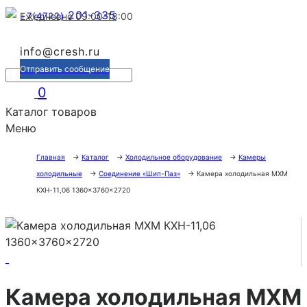
201-335
+7(4722)
Ежедневно 09:00-18:00
info@cresh.ru
Отправить сообщение
0
Каталог товаров
Меню
Главная
→
Каталог
→
Холодильное оборудование
→
Камеры
холодильные
→
Соединение «Шип-Паз»
→
Камера холодильная МХМ
КХН-11,06 1360×3760×2720
Камера холодильная МХМ