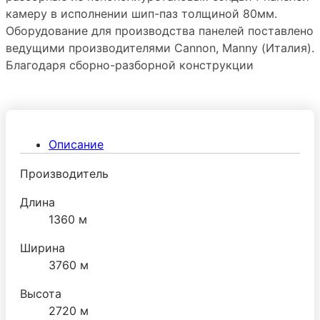
камеру в исполнении шип-паз толщиной 80мм.
Оборудование для производства панелей поставлено
ведущими производителями Сannon, Manny (Италия).
Благодаря сборно-разборной конструкции
холодильную камеру можно преобразовывать путем
добавления новых панелей и демонтировать без
ущерба герметичности стыков. Дверная фурнитура
поставляется ведущим производителем МТН
Описание
(Италия).
Производитель
Длина
1360 м
Ширина
3760 м
Высота
2720 м