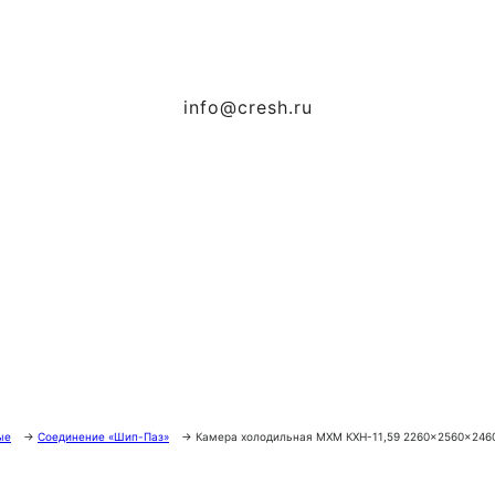
info@cresh.ru
ые
→
Соединение «Шип-Паз»
→
Камера холодильная МХМ КХН-11,59 2260×2560×246