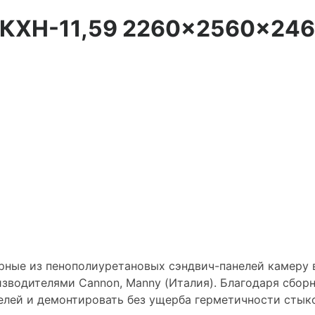
 КХН-11,59 2260×2560×24
е из пенополиуретановых сэндвич-панелей камеру в
зводителями Сannon, Manny (Италия). Благодаря сбо
елей и демонтировать без ущерба герметичности стык