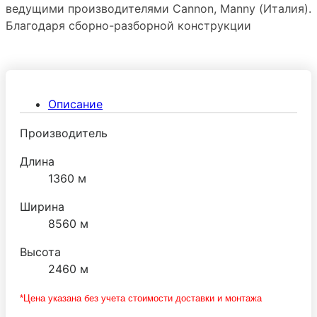
ведущими производителями Сannon, Manny (Италия).
Благодаря сборно-разборной конструкции
холодильную камеру можно преобразовывать путем
добавления новых панелей и демонтировать без
ущерба герметичности стыков. Дверная фурнитура
поставляется ведущим производителем МТН
Описание
(Италия).
Производитель
Длина
1360 м
Ширина
8560 м
Высота
2460 м
*Цена указана без учета стоимости доставки и монтажа