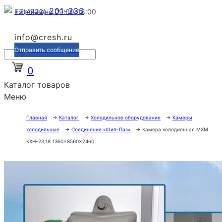
201-335
+7(4722)
Ежедневно 09:00-18:00
info@cresh.ru
Отправить сообщение
0
Каталог товаров
Меню
Главная
→
Каталог
→
Холодильное оборудование
→
Камеры
холодильные
→
Соединение «Шип-Паз»
→
Камера холодильная МХМ
КХН-23,18 1360×8560×2460