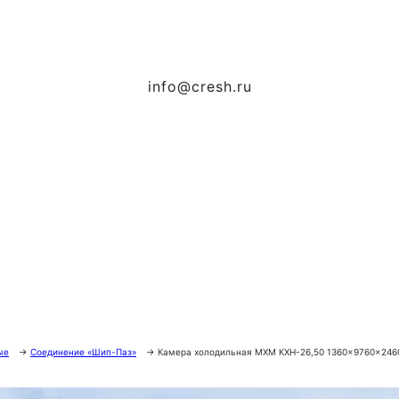
info@cresh.ru
ые
→
Соединение «Шип-Паз»
→
Камера холодильная МХМ КХН-26,50 1360×9760×246