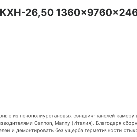
 КХН-26,50 1360×9760×24
е из пенополиуретановых сэндвич-панелей камеру в
зводителями Сannon, Manny (Италия). Благодаря сбо
елей и демонтировать без ущерба герметичности стык