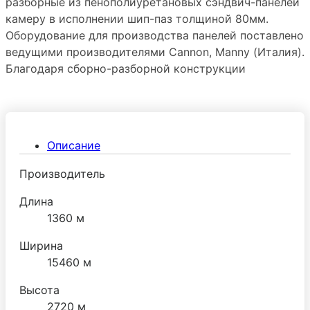
разборные из пенополиуретановых сэндвич-панелей
камеру в исполнении шип-паз толщиной 80мм.
Оборудование для производства панелей поставлено
ведущими производителями Сannon, Manny (Италия).
Благодаря сборно-разборной конструкции
холодильную камеру можно преобразовывать путем
добавления новых панелей и демонтировать без
ущерба герметичности стыков. Дверная фурнитура
поставляется ведущим производителем МТН
Описание
(Италия).
Производитель
Длина
1360 м
Ширина
15460 м
Высота
2720 м