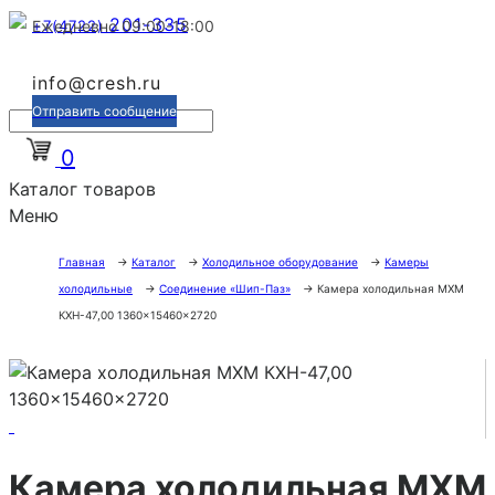
201-335
+7(4722)
Ежедневно 09:00-18:00
info@cresh.ru
Отправить сообщение
0
Каталог товаров
Меню
Главная
→
Каталог
→
Холодильное оборудование
→
Камеры
холодильные
→
Соединение «Шип-Паз»
→
Камера холодильная МХМ
КХН-47,00 1360×15460×2720
Камера холодильная МХМ