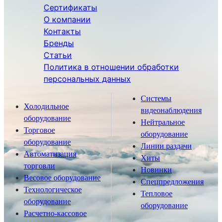
Сертификаты
О компании
Контакты
Бренды
Статьи
Политика в отношении обработки
персональных данных
Системы
Холодильное
видеонаблюдения
оборудование
Нейтральное
Торговое
оборудование
оборудование
Линии раздачи
Автоматизация
Хиты
торговли
Новинки
Весовое оборудование
Спецпредложения
Технологическое
Тепловое
оборудование
оборудование
Расчетно-кассовое