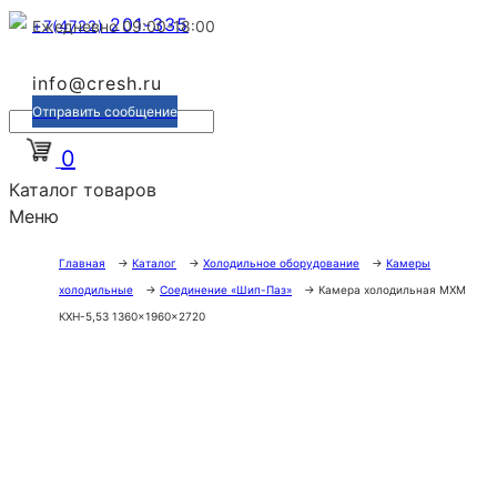
201-335
+7(4722)
Ежедневно 09:00-18:00
info@cresh.ru
Отправить сообщение
0
Каталог товаров
Меню
Главная
→
Каталог
→
Холодильное оборудование
→
Камеры
холодильные
→
Соединение «Шип-Паз»
→
Камера холодильная МХМ
КХН-5,53 1360×1960×2720