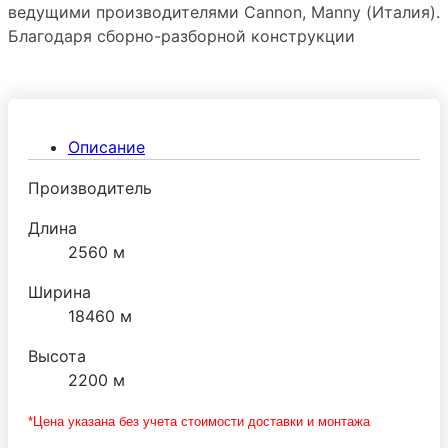
ведущими производителями Сannon, Manny (Италия).
Благодаря сборно-разборной конструкции
холодильную камеру можно преобразовывать путем
добавления новых панелей и демонтировать без
ущерба герметичности стыков. Дверная фурнитура
поставляется ведущим производителем МТН
Описание
(Италия).
Производитель
Длина
2560 м
Ширина
18460 м
Высота
2200 м
*Цена указана без учета стоимости доставки и монтажа