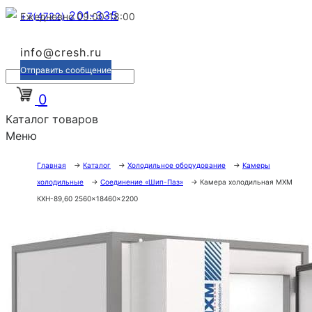
201-335
+7(4722)
Ежедневно 09:00-18:00
info@cresh.ru
Отправить сообщение
0
Каталог товаров
Меню
Главная
→
Каталог
→
Холодильное оборудование
→
Камеры
холодильные
→
Соединение «Шип-Паз»
→
Камера холодильная МХМ
КХН-89,60 2560×18460×2200