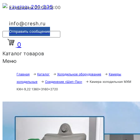
201-335
+7(4722)
Ежедневно 09:00-18:00
info@cresh.ru
Отправить сообщение
0
Каталог товаров
Меню
Главная
→
Каталог
→
Холодильное оборудование
→
Камеры
холодильные
→
Соединение «Шип-Паз»
→
Камера холодильная МХМ
КХН-9,22 1360×3160×2720