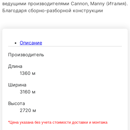
ведущими производителями Сannon, Manny (Италия).
Благодаря сборно-разборной конструкции
холодильную камеру можно преобразовывать путем
добавления новых панелей и демонтировать без
ущерба герметичности стыков. Дверная фурнитура
поставляется ведущим производителем МТН
Описание
(Италия).
Производитель
Длина
1360 м
Ширина
3160 м
Высота
2720 м
*Цена указана без учета стоимости доставки и монтажа