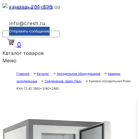
201-335
+7(4722)
Ежедневно 09:00-18:00
info@cresh.ru
Отправить сообщение
0
Каталог товаров
Меню
Главная
→
Каталог
→
Холодильное оборудование
→
Камеры
холодильные
→
Соединение «Шип-Паз»
→
Камера холодильная Polair
КХН-12,42 1960×3160×2460