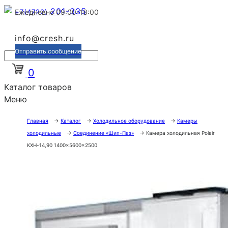
201-335
+7(4722)
Ежедневно 09:00-18:00
info@cresh.ru
Отправить сообщение
0
Каталог товаров
Меню
Главная
→
Каталог
→
Холодильное оборудование
→
Камеры
холодильные
→
Соединение «Шип-Паз»
→
Камера холодильная Polair
КХН-14,90 1400×5600×2500