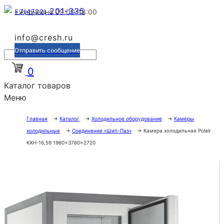
201-335
+7(4722)
Ежедневно 09:00-18:00
info@cresh.ru
Отправить сообщение
0
Каталог товаров
Меню
Главная
→
Каталог
→
Холодильное оборудование
→
Камеры
холодильные
→
Соединение «Шип-Паз»
→
Камера холодильная Polair
КХН-16,59 1960×3760×2720