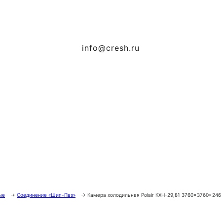
info@cresh.ru
ые
→
Соединение «Шип-Паз»
→
Камера холодильная Polair КХН-29,81 3760×3760×24