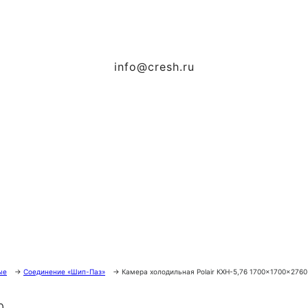
info@cresh.ru
ые
→
Соединение «Шип-Паз»
→
Камера холодильная Polair КХН-5,76 1700×1700×2760