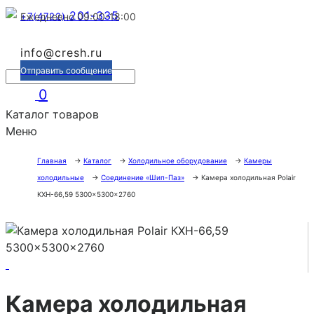
201-335
+7(4722)
Ежедневно 09:00-18:00
info@cresh.ru
Отправить сообщение
0
Каталог товаров
Меню
Главная
→
Каталог
→
Холодильное оборудование
→
Камеры
холодильные
→
Соединение «Шип-Паз»
→
Камера холодильная Polair
КХН-66,59 5300×5300×2760
Камера холодильная