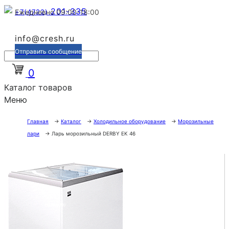
201-335
+7(4722)
Ежедневно 09:00-18:00
info@cresh.ru
Отправить сообщение
0
Каталог товаров
Меню
Главная
→
Каталог
→
Холодильное оборудование
→
Морозильные
лари
→
Ларь морозильный DERBY EK 46