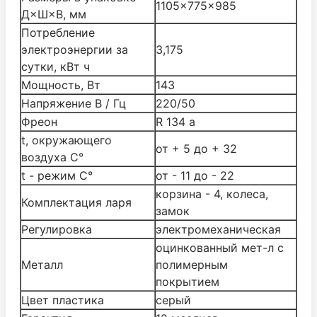
1105×775×985
Д×Ш×В, мм
Потребление
электроэнергии за
3,175
сутки, кВт ч
Мощность, Вт
143
Напряжение В / Гц
220/50
Фреон
R 134 a
t, окружающего
от + 5 до + 32
воздуха С°
t - режим С°
от - 11 до - 22
корзина - 4, колеса,
Комплектация ларя
замок
Регулировка
электромеханическая
оцинкованный мет-л с
Металл
полимерным
покрытием
Цвет пластика
серый