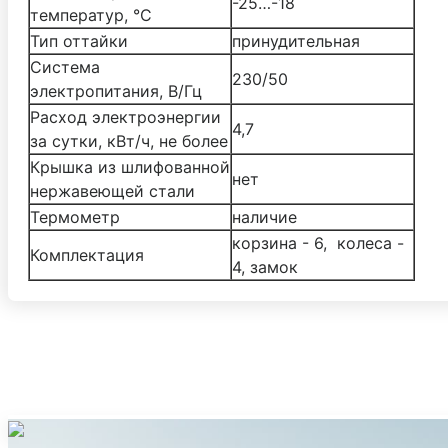
-25…-18
температур, °C
Тип оттайки
принудительная
Система
230/50
электропитания, В/Гц
Расход электроэнергии
4,7
за сутки, кВт/ч, не более
Крышка из шлифованной
нет
нержавеющей стали
Термометр
наличие
корзина - 6, колеса -
Комплектация
4, замок