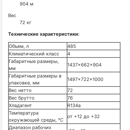
904 м
Вес
72 кг
Технические характеристики:
Объем, л
485
Климатический класс
4
Габаритные размеры,
1437×662×904
мм
Габаритные размеры в
1497×722×1000
упаковке, мм
Вес нетто
72
Вес брутто
76
Хладагент
R134a
Температура
от +12 до +32
окружающей среды, °С
Диапазон рабочих