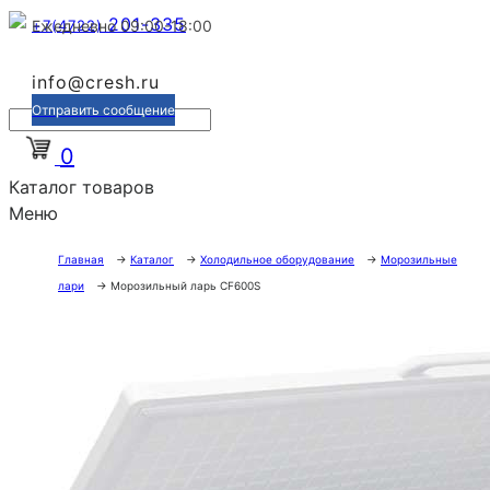
201-335
+7(4722)
Ежедневно 09:00-18:00
info@cresh.ru
Отправить сообщение
0
Каталог товаров
Меню
Главная
→
Каталог
→
Холодильное оборудование
→
Морозильные
лари
→
Морозильный ларь CF600S