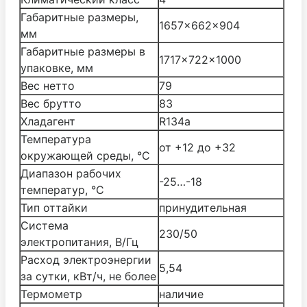
Габаритные размеры,
1657×662×904
мм
Габаритные размеры в
1717×722×1000
упаковке, мм
Вес нетто
79
Вес брутто
83
Хладагент
R134a
Температура
от +12 до +32
окружающей среды, °С
Диапазон рабочих
-25…-18
температур, °C
Тип оттайки
принудительная
Система
230/50
электропитания, В/Гц
Расход электроэнергии
5,54
за сутки, кВт/ч, не более
Термометр
наличие