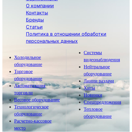
О компании
Контакты
Бренды
Статьи
Политика в отношении обработки
персональных данных
Системы
Холодильное
видеонаблюдения
оборудование
Нейтральное
Торговое
оборудование
оборудование
Линии раздачи
Автоматизация
Хиты
торговли
Новинки
Весовое оборудование
Спецпредложения
Технологическое
Тепловое
оборудование
оборудование
Расчетно-кассовое
место