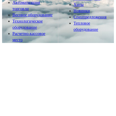
Автоматизация
Хиты
торговли
Новинки
Весовое оборудование
Спецпредложения
Технологическое
Тепловое
оборудование
оборудование
Расчетно-кассовое
место