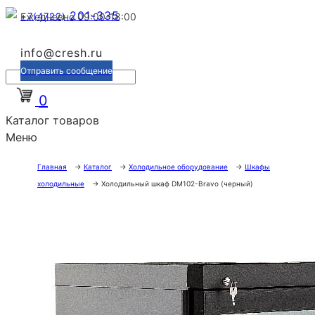
201-335
+7(4722)
Ежедневно 09:00-18:00
info@cresh.ru
Отправить сообщение
0
Каталог товаров
Меню
Главная
→
Каталог
→
Холодильное оборудование
→
Шкафы
холодильные
→
Холодильный шкаф DM102-Bravo (черный)