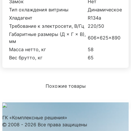
Замок
Нет
Тип охлаждения витрины
Динамическое
Хладагент
R134a
Требование к электросети, В/Гц
220/50
Габаритные размеры (Д × Г × В),
606×625×890
мм
Масса нетто, кг
58
Вес брутто, кг
65
Похожие товары
ГК «Комплексные решения»
2008 - 2026 Все права защищены