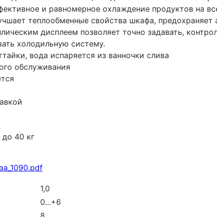
ективное и равномерное охлаждение продуктов на все
учшает теплообменные свойства шкафа, предохраняет а
лическим дисплеем позволяет точно задавать, контро
вать холодильную систему.
айки, вода испаряется из ванночки слива
ного обслуживания
ется
тавкой
до 40 кг
а_1090.pdf
1,0
0...+6
8