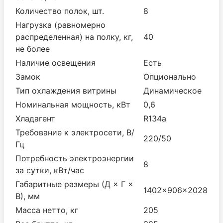
Количество полок, шт.
8
Нагрузка (равномерно
распределенная) на полку, кг,
40
не более
Наличие освещения
Есть
Замок
Опционально
Тип охлаждения витрины
Динамическое
Номинальная мощность, кВт
0,6
Хладагент
R134a
Требование к электросети, В/
220/50
Гц
Потребность электроэнергии
8
за сутки, кВт/час
Габаритные размеры (Д × Г ×
1402×906×2028
В), мм
Масса нетто, кг
205