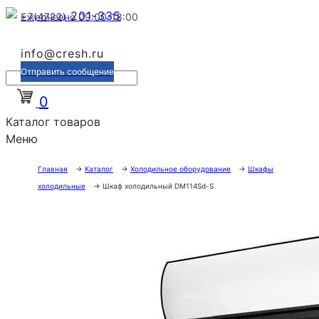
201-335
+7(4722)
Ежедневно 09:00-18:00
info@cresh.ru
Отправить сообщение
0
Каталог товаров
Меню
Главная
→
Каталог
→
Холодильное оборудование
→
Шкафы
холодильные
→
Шкаф холодильный DM114Sd-S