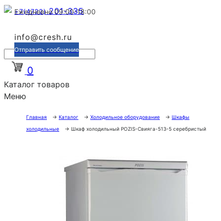
201-335
+7(4722)
Ежедневно 09:00-18:00
info@cresh.ru
Отправить сообщение
0
Каталог товаров
Меню
Главная
→
Каталог
→
Холодильное оборудование
→
Шкафы
холодильные
→
Шкаф холодильный POZIS-Свияга-513-5 серебристый