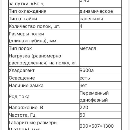
за сутки, кВт ч,
Тип охлаждения
динамическое
Тип оттайки
капельная
Количество полок, шт.
4
Размеры полки
(длина×глубина), мм
Тип полок
металл
Нагрузка (равномерно
распределенная) на полку, кг
Хладоагент
R600а
Освещение
есть
Наличие замка
нет
Переменный
Род тока
однофазный
Напряжение, В
220
Частота, Гц
50
Габаритные размеры
600×607×1300
(Д×Ш×В), мм: