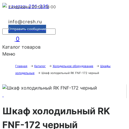
201-335
+7(4722)
Ежедневно 09:00-18:00
info@cresh.ru
Отправить сообщение
0
Каталог товаров
Меню
Главная
→
Каталог
→
Холодильное оборудование
→
Шкафы
холодильные
→
Шкаф холодильный RK FNF-172 черный
Шкаф холодильный RK
FNF-172 черный