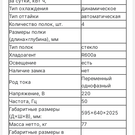
за сутки, кВт ч,
Тип охлаждения
динамическое
Тип оттайки
автоматическая
Количество полок, шт.
4
Размеры полки
(длина×глубина), мм
Тип полок
стекло
Хладоагент
R600а
Освещение
есть
Наличие замка
нет
Переменный
Род тока
однофазный
Напряжение, В
220
Частота, Гц
50
Габаритные размеры
595×640×2025
(Д×Ш×В), мм:
Масса нетто, кг
77
Габаритные размеры в