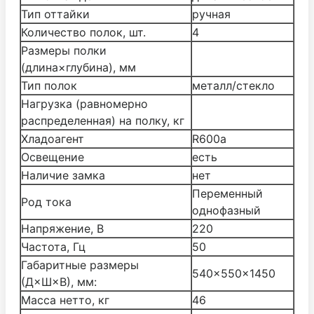
Тип оттайки
ручная
Количество полок, шт.
4
Размеры полки
(длина×глубина), мм
Тип полок
металл/стекло
Нагрузка (равномерно
распределенная) на полку, кг
Хладоагент
R600а
Освещение
есть
Наличие замка
нет
Переменный
Род тока
однофазный
Напряжение, В
220
Частота, Гц
50
Габаритные размеры
540×550×1450
(Д×Ш×В), мм:
Масса нетто, кг
46