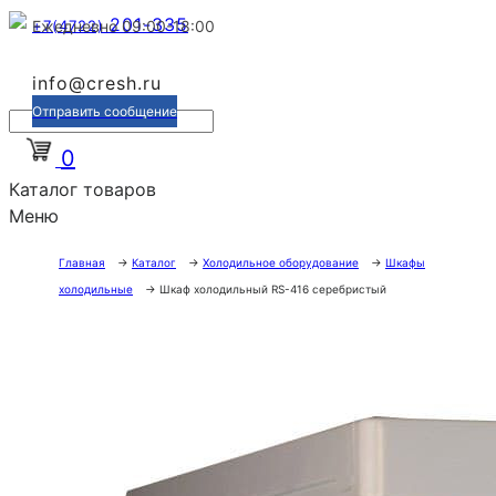
201-335
+7(4722)
Ежедневно 09:00-18:00
info@cresh.ru
Отправить сообщение
0
Каталог товаров
Меню
Главная
→
Каталог
→
Холодильное оборудование
→
Шкафы
холодильные
→
Шкаф холодильный RS-416 серебристый