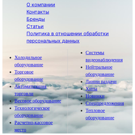
О компании
Контакты
Бренды
Статьи
Политика в отношении обработки
персональных данных
Системы
Холодильное
видеонаблюдения
оборудование
Нейтральное
Торговое
оборудование
оборудование
Линии раздачи
Автоматизация
Хиты
торговли
Новинки
Весовое оборудование
Спецпредложения
Технологическое
Тепловое
оборудование
оборудование
Расчетно-кассовое
место