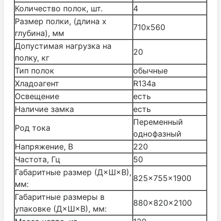
Количество полок, шт.
4
Размер полки, (длина х
710х560
глубина), мм
Допустимая нагрузка на
20
полку, кг
Тип полок
обычные
Хладоагент
R134а
Освещение
есть
Наличие замка
есть
Переменный
Род тока
однофазный
Напряжение, В
220
Частота, Гц
50
Габаритные размер (Д×Ш×В),
825×755×1900
мм:
Габаритные размеры в
880×820×2100
упаковке (Д×Ш×В), мм: