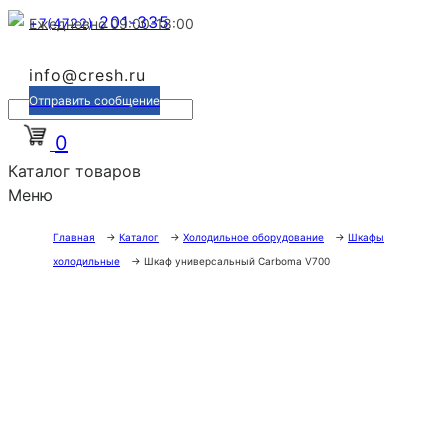
201-335
+7(4722)
Ежедневно 09:00-18:00
info@cresh.ru
Отправить сообщение
0
Каталог товаров
Меню
Главная
→
Каталог
→
Холодильное оборудование
→
Шкафы
холодильные
→
Шкаф универсальный Сarboma V700