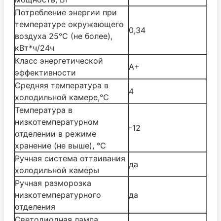
Потребление энергии при
температуре окружающего
0,34
воздуха 25°C (не более),
кВт*ч/24ч
Класс энергетической
A+
эффективности
Средняя температура в
4
холодильной камере,°C
Температура в
низкотемпературном
-12
отделении в режиме
хранение (не выше), °C
Ручная система оттаивания
да
холодильной камеры
Ручная разморозка
низкотемпературного
да
отделения
Светодиодная лампа