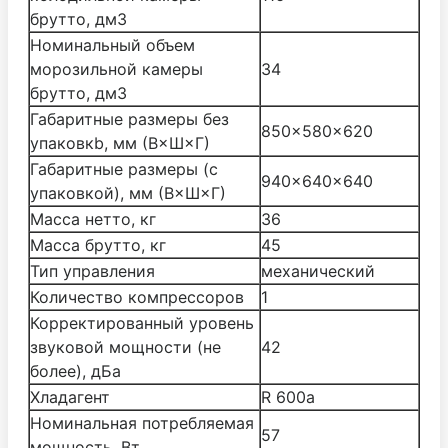
брутто, дм3
Номинальный объем
морозильной камеры
34
брутто, дм3
Габаритные размеры без
850×580×620
упаковкb, мм (В×Ш×Г)
Габаритные размеры (с
940×640×640
упаковкой), мм (В×Ш×Г)
Масса нетто, кг
36
Масса брутто, кг
45
Тип управления
механический
Количество компрессоров
1
Корректированный уровень
звуковой мощности (не
42
более), дБа
Хладагент
R 600a
Номинальная потребляемая
57
мощность, Вт