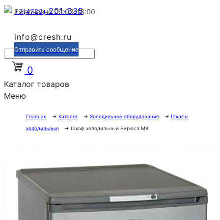
201-335
+7(4722)
Ежедневно 09:00-18:00
info@cresh.ru
Отправить сообщение
0
Каталог товаров
Меню
Главная
→
Каталог
→
Холодильное оборудование
→
Шкафы
холодильные
→
Шкаф холодильный Бирюса М8