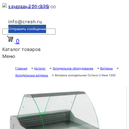
201-335
+7(4722)
Ежедневно 09:00-18:00
info@cresh.ru
Отправить сообщение
0
Каталог товаров
Меню
Главная
→
Каталог
→
Холодильное оборудование
→
Витрины
→
Холодильные витрины
→
Витрина холодильная Octava U New 1200