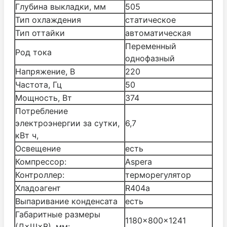
Глубина выкладки, мм
505
Тип охлаждения
статическое
Тип оттайки
автоматическая
Переменный
Род тока
однофазный
Напряжение, В
220
Частота, Гц
50
Мощность, Вт
374
Потребление
электроэнергии за сутки,
6,7
кВт ч,
Освещение
есть
Компрессор:
Aspera
Контроллер:
терморегулятор
Хладоагент
R404а
Выпаривание конденсата
есть
Габаритные размеры
1180×800×1241
(Д×Ш×В), мм: