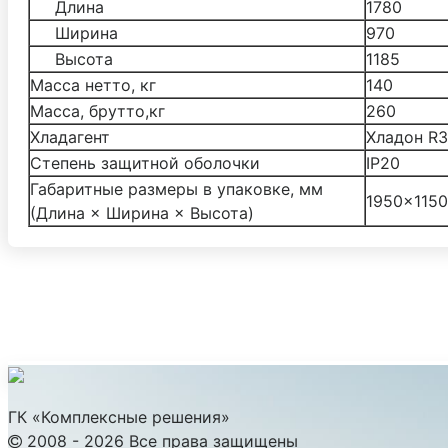
Длина
1780
Ширина
970
Высота
1185
Масса нетто, кг
140
Масса, брутто,кг
260
Хладагент
Хладон R
Степень защитной оболочки
IP20
Габаритные размеры в упаковке, мм
1950×1150
(Длина × Ширина × Высота)
ГК «Комплексные решения»
2008 - 2026 Все права защищены