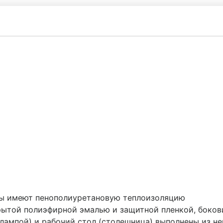
ны имеют пенополиуретановую теплоизоляцию
крытой полиэфирной эмалью и защитной пленкой, боков
 лампой) и рабочий стол (столешница) выполнены из 