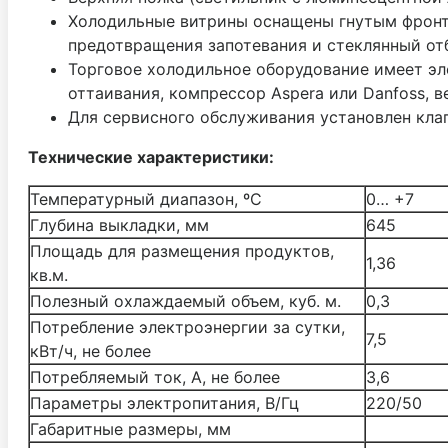
Холодильные витрины оснащены гнутым фронт
предотвращения запотевания и стеклянный от
Торговое холодильное оборудование имеет эл
оттаивания, компрессор Aspera или Danfoss, 
Для сервисного обслуживания установлен кла
Технические характеристики:
Температурный диапазон, ºС
0… +7
Глубина выкладки, мм
645
Площадь для размещения продуктов,
1,36
кв.м.
Полезный охлаждаемый объем, куб. м.
0,3
Потребление электроэнергии за сутки,
7,5
кВт/ч, не более
Потребляемый ток, А, не более
3,6
Параметры электропитания, В/Гц
220/50
Габаритные размеры, мм