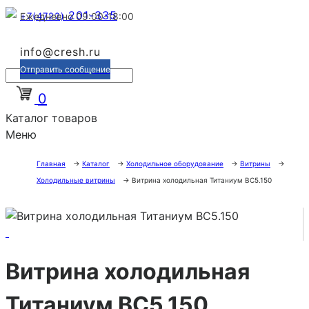
201-335
+7(4722)
Ежедневно 09:00-18:00
info@cresh.ru
Отправить сообщение
0
Каталог товаров
Меню
Главная
→
Каталог
→
Холодильное оборудование
→
Витрины
→
Холодильные витрины
→
Витрина холодильная Титаниум ВС5.150
Витрина холодильная
Титаниум ВС5.150