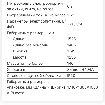
Потребление электроэнергии
6.9
за сутки, кВт/ч, не более
Потребляемый ток, А, не более
2,23
Параметры электропитания, В/
220/1/50
Ф/Гц
Габаритные размеры, мм
Длина
1525
Длина без боковин
1405
Ширина
1195
Высота
1255
Масса, кг, не более
140
Хладагент
Хладон R404А
Степень защитной оболочки
IP20
Габаритные размеры в
упаковке, мм (Длина × Ширина
1740×1360×1080
× Высота)