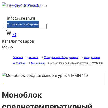
201-335
+7(4722)
Ежедневно 09:00-18:00
info@cresh.ru
Отправить сообщение
0
Каталог товаров
Меню
Главная
→
Каталог
→
Холодильное оборудование
→
Холодильные
установки
→
Моноблоки
→
Моноблок среднетемпературный MMN 110
Моноблок
среднетемпературный