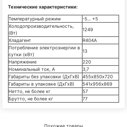
Технические характеристики:
Температурный режим
-5... +5
Холодопроизводительность,
1249
(Вт)
Хладагент
R404A
Потребление электроэнергии в
13
сутки (кВт)
Напряжение
220
Номинальный ток, A
3,7
Габариты без упаковки (ДхГхВ)
455х850х720
Габариты в упаковке (ДхГхВ)
541х956х869
Нетто, не более кг
57
Брутто, не более кг
77
Похожие товары