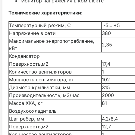
Монитор напряжения в комплекте
Технические характеристики:
Температурный режим, С
-5... +5
Напряжение в сети
380
Maксимальное энергопотребление,
2,35
кВт
Конденсатор
Поверхность,м2
17,4
Количество вентиляторов
1
Мощность вентилятора, вт
102
Диаметр крыльчатки, мм
315
Производительность, м3/час
2000
Масса ХКА, кг
81
Воздухоохладитель
Шаг ребер, мм
4,2/8,4
Поверхность,м2
12,7
Количество вентиляторов
1