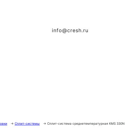
info@cresh.ru
овки
→
Сплит-системы
→
Сплит-система среднетемпературная КMS 330N