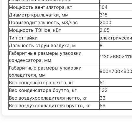
Мощность вентилятора, вт
104
Диаметр крыльчатки, мм
315
Производительность, м3/час
2000
Мощность ТЭНов, кВт
2,05
Тип оттайки
электрическ
Дальность струи воздуха, м
8
Габаритные размеры упаковки
1130x660x111
конденсатора, мм
Габаритные размеры упаковки
900x700x60
охладителя, мм
Вес конденсатора нетто, кг
51
Вес конденсатора брутто, кг
132
Вес воздухоохладителя нетто, кг
33
Вес воздухоохладителя брутто, кг
59