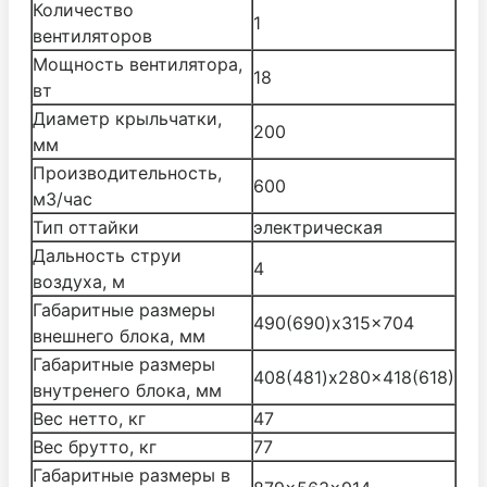
Количество
1
вентиляторов
Мощность вентилятора,
18
вт
Диаметр крыльчатки,
200
мм
Производительность,
600
м3/час
Тип оттайки
электрическая
Дальность струи
4
воздуха, м
Габаритные размеры
490(690)x315x704
внешнего блока, мм
Габаритные размеры
408(481)x280x418(618)
внутренего блока, мм
Вес нетто, кг
47
Вес брутто, кг
77
Габаритные размеры в