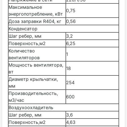
Maксимальное
0,75
энергопотребление, кВт
Доза заправки R404, кг
0,56
Конденсатор
Шаг ребер, мм
3,2
Поверхность,м2
6,25
Количество
1
вентиляторов
Мощность вентилятора,
18
вт
Диаметр крыльчатки,
254
мм
Производительность,
600
м3/час
Воздухоохладитель
Шаг ребер, мм
3,6
Поверхность,м2
4,63