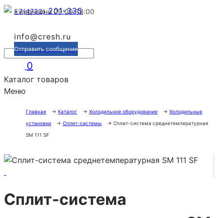
201-335
+7(4722)
Ежедневно 09:00-18:00
info@cresh.ru
Отправить сообщение
0
Каталог товаров
Меню
Главная
→
Каталог
→
Холодильное оборудование
→
Холодильные
установки
→
Сплит-системы
→
Сплит-система среднетемпературная
SM 111 SF
Сплит-система