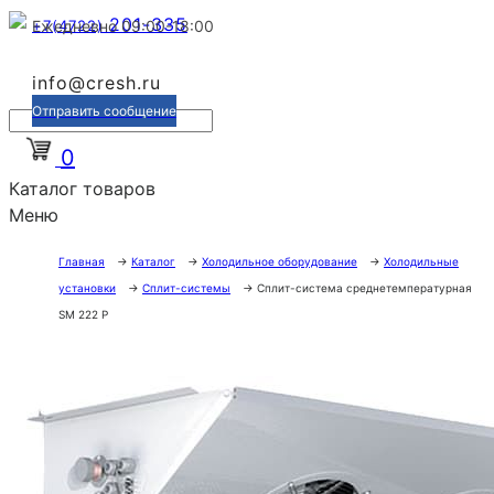
201-335
+7(4722)
Ежедневно 09:00-18:00
info@cresh.ru
Отправить сообщение
0
Каталог товаров
Меню
Главная
→
Каталог
→
Холодильное оборудование
→
Холодильные
установки
→
Сплит-системы
→
Сплит-система среднетемпературная
SM 222 P