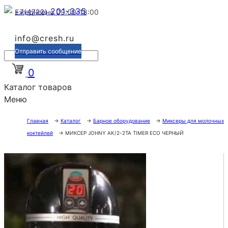
201-335
+7(4722)
Ежедневно 09:00-18:00
info@cresh.ru
Отправить сообщение
0
Каталог товаров
Меню
Главная
→
Каталог
→
Барное оборудование
→
Миксеры для молочных
коктейлей
→
МИКСЕР JOHNY AK/2-2TA TIMER ECO ЧЕРНЫЙ