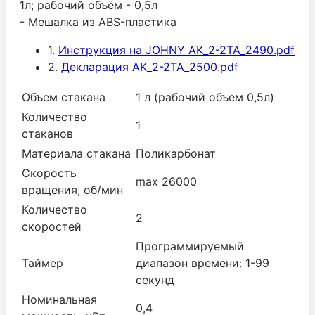
1л; рабочий объём - 0,5л
- Мешалка из ABS-пластика
1.
Инструкция на JOHNY AK_2-2TA_2490.pdf
2.
Декларация AK_2-2TA_2500.pdf
Объем стакана
1 л (рабочий объем 0,5л)
Количество
1
стаканов
Материала стакана
Поликарбонат
Скорость
max 26000
вращения, об/мин
Количество
2
скоростей
Программируемый
Таймер
диапазон времени: 1-99
секунд
Номинальная
0,4