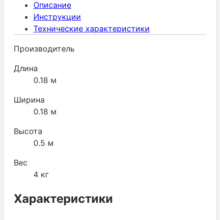
Описание
до секунды. Имеется возможность установки
Инструкции
мешалки из нержавеющей стали, а также мешалки
Технические характеристики
меньшего диаметра из ABS. Прост в обслуживании и
управлении.
Производитель
Длина
0.18 м
Ширина
0.18 м
Высота
0.5 м
Вес
4 кг
Характеристики