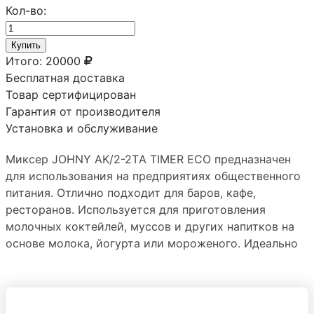
Кол-во:
Купить
Итого:
20000
Бесплатная доставка
Товар сертифицирован
Гарантия от производителя
Установка и обслуживание
Миксер JOHNY AK/2-2TА TIMER ECO предназначен
для использования на предприятиях общественного
питания. Отлично подходит для баров, кафе,
ресторанов. Используется для приготовления
молочных коктейлей, муссов и других напитков на
основе молока, йогурта или мороженого. Идеально
подходит для смесей, требующих точного и
специфического времени смешивания (например,
вспененное молоко, молочные коктейли, вафельное
тесто и т. д.). Лучшее качество напитка с точностью