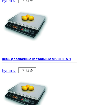
Купить
7174
Весы фасовочные настольные МК-15.2-А11
Купить
7174