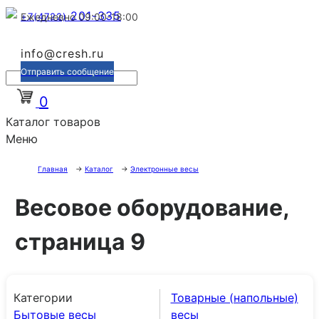
201-335
+7(4722)
Ежедневно 09:00-18:00
info@cresh.ru
Отправить сообщение
0
Каталог товаров
Меню
Главная
→
Каталог
→
Электронные весы
Весовое оборудование,
страница 9
Категории
Товарные (напольные)
Бытовые весы
весы