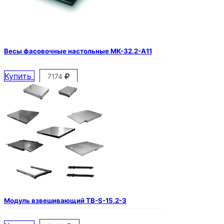
Весы фасовочные настольные МК-32.2-А11
Купить
7174
Модуль взвешивающий ТВ-S-15.2-3