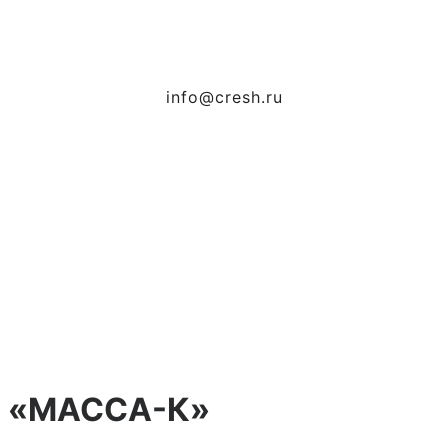
info@cresh.ru
я «МАССА-К»