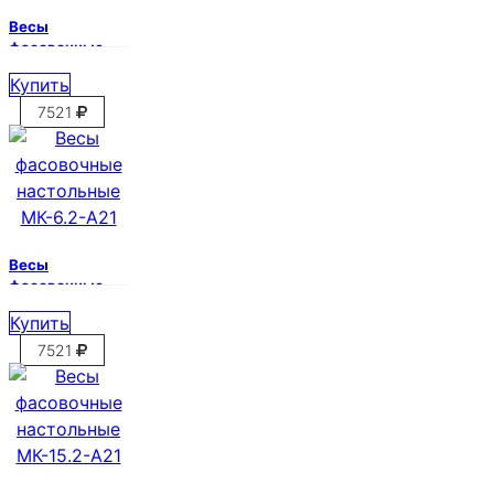
Весы
фасовочные
настольные
Купить
МК-3.2-А21
7521
Весы
фасовочные
настольные
Купить
МК-6.2-А21
7521