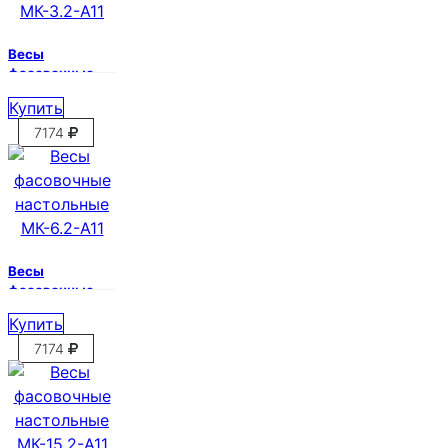
Весы
фасовочные
настольные
Купить
МК-3.2-А11
7174
Весы
фасовочные
настольные
Купить
МК-6.2-А11
7174