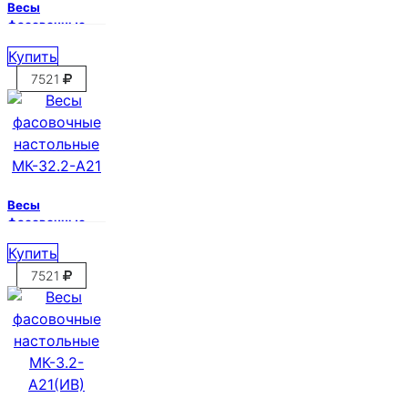
Весы
фасовочные
настольные
Купить
МК-15.2-А21
7521
Весы
фасовочные
настольные
Купить
МК-32.2-А21
7521