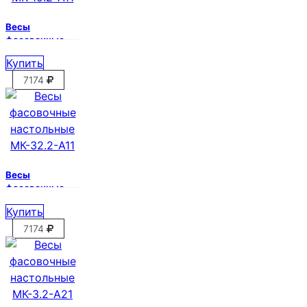
Весы
фасовочные
настольные
Купить
МК-15.2-А11
7174
Весы
фасовочные
настольные
Купить
МК-32.2-А11
7174