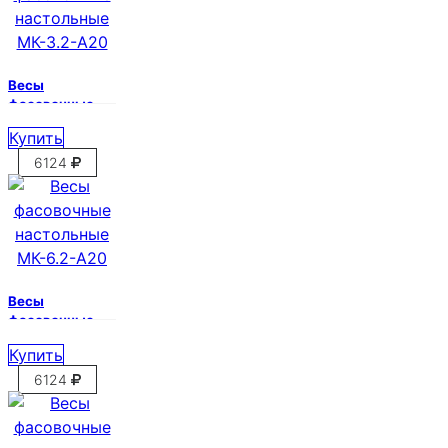
Весы
фасовочные
настольные
Купить
МК-3.2-А20
6124
Весы
фасовочные
настольные
Купить
МК-6.2-А20
6124