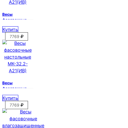
Весы
фасовочные
настольные
Купить
МК-15.2-
А21(ИВ)
7769
Весы
фасовочные
настольные
Купить
МК-32.2-
А21(ИВ)
7769