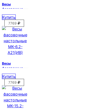
Весы
фасовочные
настольные
Купить
МК-3.2-А21(ИВ)
7769
Весы
фасовочные
настольные
Купить
МК-6.2-А21(ИВ)
7769