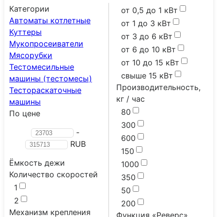
Категории
от 0,5 до 1 кВт
Автоматы котлетные
от 1 до 3 кВт
Куттеры
от 3 до 6 кВт
Мукопросеиватели
от 6 до 10 кВт
Мясорубки
от 10 до 15 кВт
Тестомесильные
свыше 15 кВт
машины (тестомесы)
Производительность,
Тестораскаточные
кг / час
машины
80
По цене
300
-
600
RUB
150
Ёмкость дежи
1000
Количество скоростей
350
1
50
2
200
Механизм крепления
Функция «Реверс»