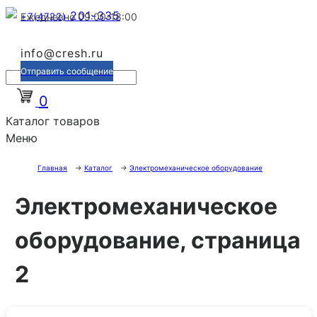
201-335
+7(4722)
Ежедневно 09:00-18:00
info@cresh.ru
Отправить сообщение
0
Каталог товаров
Меню
Главная
→
Каталог
→
Электромеханическое оборудование
Электромеханическое
оборудование, страница
2