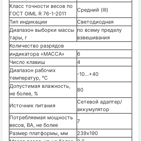
Класс точности весов по
Средний (III)
ГОСТ OIML R 76-1-2011
Тип индикации
Светодиодная
Диапазон выборки массы
по всему пределу
тары, г
взвешивания
Количество разрядов
индикатора «МАССА»
6
Число клавиш
4
Диапазон рабочих
-10…+40
температур, °С
Допустимая влажность,
80
не более, %
Cетевой адаптер/
Источник питания
аккумулятор
Потребляемая мощность
7
весов, ВА, не более
Размер платформы, мм
239х190