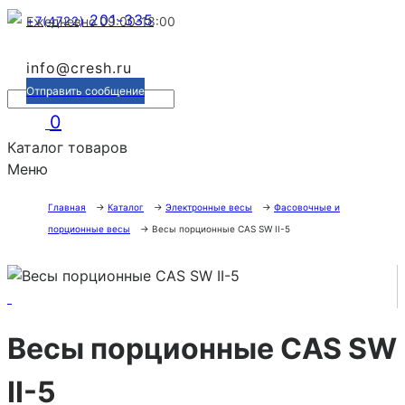
201-335
+7(4722)
Ежедневно 09:00-18:00
info@cresh.ru
Отправить сообщение
0
Каталог товаров
Меню
Главная
→
Каталог
→
Электронные весы
→
Фасовочные и
порционные весы
→
Весы порционные CAS SW II-5
Весы порционные CAS SW
II-5