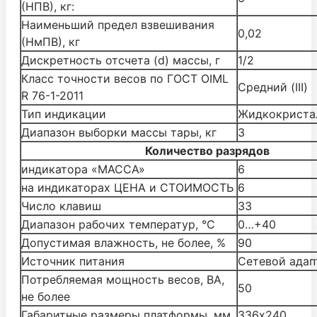
(НПВ), кг:
Наименьший предел взвешивания
0,02
(НмПВ), кг
Дискретность отсчета (d) массы, г
1/2
Класс точности весов по ГОСТ OIML
Средний (III)
R 76-1-2011
Тип индикации
Жидкокриста
Диапазон выборки массы тары, кг
3
Количество разрядов
индикатора «МАССА»
6
на индикаторах ЦЕНА и СТОИМОСТЬ
6
Число клавиш
33
Диапазон рабочих температур, °С
0…+40
Допустимая влажность, не более, %
90
Источник питания
Cетевой адап
Потребляемая мощность весов, ВА,
50
не более
Габаритные размеры платформы, мм
336х240