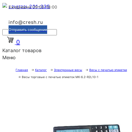
201-335
+7(4722)
Ежедневно 09:00-18:00
info@cresh.ru
Отправить сообщение
0
Каталог товаров
Меню
Главная
→
Каталог
→
Электронные весы
→
Весы с печатью этикетки
→
Весы торговые с печатью этикеток МК-6.2-R2L10-1