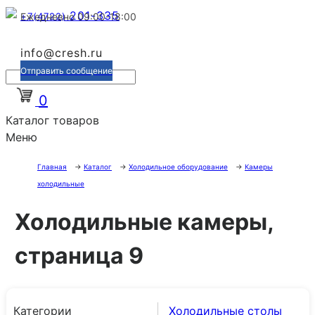
201-335
+7(4722)
Ежедневно 09:00-18:00
info@cresh.ru
Отправить сообщение
0
Каталог товаров
Меню
Главная
→
Каталог
→
Холодильное оборудование
→
Камеры
холодильные
Холодильные камеры,
страница 9
Категории
Холодильные столы