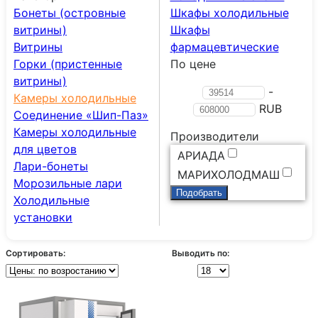
Бонеты (островные
Шкафы холодильные
витрины)
Шкафы
Витрины
фармацевтические
Горки (пристенные
По цене
витрины)
-
Камеры холодильные
RUB
Соединение «Шип-Паз»
Камеры холодильные
Производители
для цветов
АРИАДА
Лари-бонеты
МАРИХОЛОДМАШ
Морозильные лари
Холодильные
установки
Сортировать:
Выводить по: