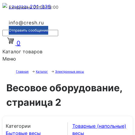
201-335
+7(4722)
Ежедневно 09:00-18:00
info@cresh.ru
Отправить сообщение
0
Каталог товаров
Меню
Главная
→
Каталог
→
Электронные весы
Весовое оборудование,
страница 2
Категории
Товарные (напольные)
Бытовые весы
весы