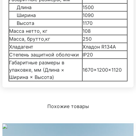
Длина
1500
Ширина
1090
Высота
1170
Масса нетто, кг
108
Масса, брутто,кг
250
Хладагент
Хладон R134А
Степень защитной оболочки
IP20
Габаритные размеры в
упаковке, мм (Длина ×
1670×1200×1120
Ширина × Высота)
Похожие товары