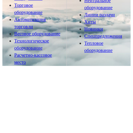
Нейтральное
Торговое
оборудование
оборудование
Линии раздачи
Автоматизация
Хиты
торговли
Новинки
Весовое оборудование
Спецпредложения
Технологическое
Тепловое
оборудование
оборудование
Расчетно-кассовое
место