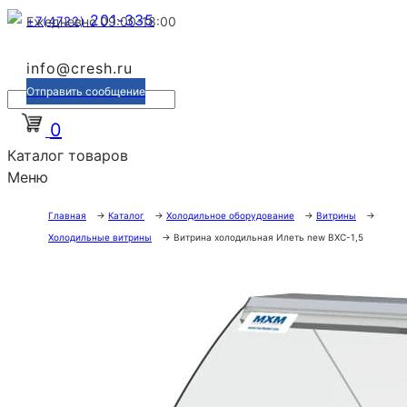
201-335
+7(4722)
Ежедневно 09:00-18:00
info@cresh.ru
Отправить сообщение
0
Каталог товаров
Меню
Главная
→
Каталог
→
Холодильное оборудование
→
Витрины
→
Холодильные витрины
→
Витрина холодильная Илеть new ВХС-1,5