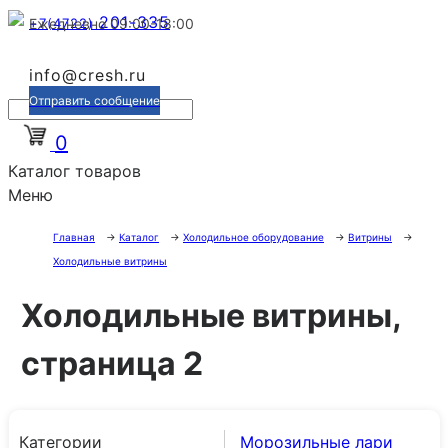
201-335
+7(4722)
Ежедневно 09:00-18:00
info@cresh.ru
Отправить сообщение
0
Каталог товаров
Меню
Главная
→
Каталог
→
Холодильное оборудование
→
Витрины
→
Холодильные витрины
Холодильные витрины,
страница 2
Категории
Морозильные лари