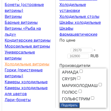
Бонеты (островные
Холодильные
витрины)
установки
Витрины
Холодильные столы
Барные витрины
Шкафы холодильные
Витрины «Рыба на
Шкафы
льду»
фармацевтические
Кондитерские витрины
По цене
Морозильные витрины
-
Универсальные
RUB
витрины
Холодильные витрины
Производители
Горки (пристенные
АРИАДА
витрины)
CRYSPI
Камеры холодильные
МАРИХОЛОДМАШ
Камеры холодильные
ПОЛЮС
для цветов
ГОЛЬФСТРИМ
Лари-бонеты