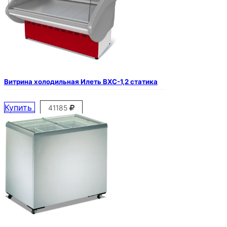
Витрина холодильная Илеть ВХС-1,2 статика
Купить
41185