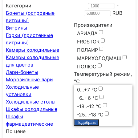
Категории
-
Бонеты (островные
RUB
витрины)
Производители
Витрины
АРИАДА
Горки (пристенные
FROSTOR
витрины)
Камеры холодильные
ПОЛАИР
Камеры холодильные
МАРИХОЛОДМАШ
для цветов
ПОЛЮС
Лари-бонеты
Температурный режим,
Морозильные лари
°C
Холодильные
0...+7 °С
установки
-6..+6 °С
Холодильные столы
-18..-12 °С
Шкафы холодильные
-25...-18 °C
Шкафы
фармацевтические
По цене