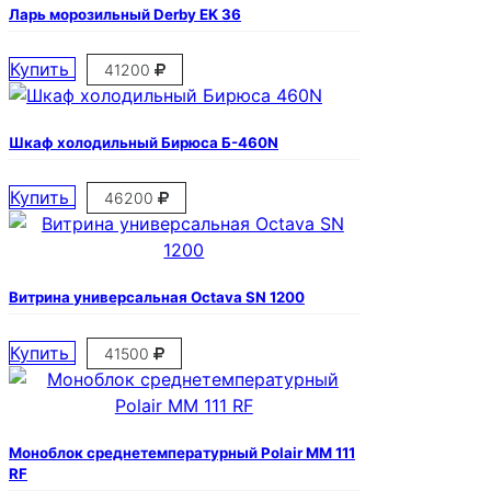
Ларь морозильный Derby EK 36
Купить
41200
Шкаф холодильный Бирюса Б-460N
Купить
46200
Витрина универсальная Octava SN 1200
Купить
41500
Моноблок среднетемпературный Polair MM 111
RF